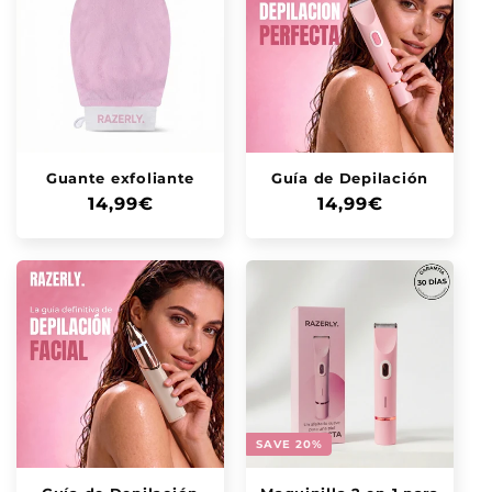
Guante exfoliante
Guía de Depilación
Precio
14,99€
Precio
14,99€
habitual
habitual
SAVE 20%