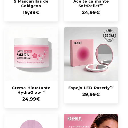
5 Mascarillas de
Aceite calmante
Colágeno
SoftRelief™
Precio
19,99€
Precio
24,99€
habitual
habitual
Crema Hidratante
Espejo LED Razerly™
HydraGlow™
Precio
29,99€
Precio
24,99€
habitual
habitual