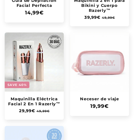
Γ
Guía de Depilación
Maquinilla 2 en 1 para
Facial Perfecta
Bikini y Cuerpo
Razerly™
Precio
14,99€
Precio
39,99€
Precio
49,99€
habitual
habitual
de
oferta
SAVE 40%
Maquinilla Eléctrica
Neceser de viaje
Facial 2 En 1 Razerly™
Precio
19,99€
Precio
29,99€
Precio
49,99€
habitual
habitual
de
oferta