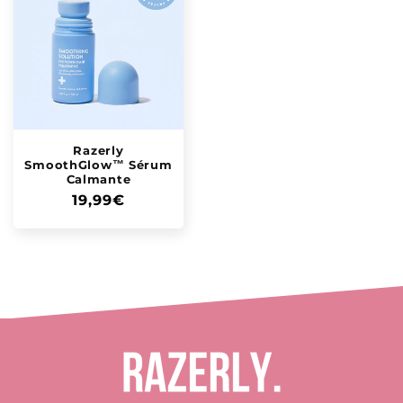
Razerly
SmoothGlow™ Sérum
Calmante
Precio
19,99€
habitual