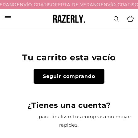
Ir
VERANO
ENVÍO GRATIS
OFERTA DE VERANO
ENVÍO GRATIS
O
directamente
al contenido
Carri
Tu carrito esta vacío
Seguir comprando
¿Tienes una cuenta?
Inicia sesión
para finalizar tus compras con mayor
rapidez.