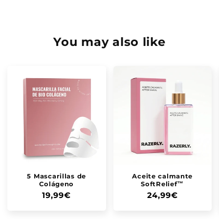
You may also like
5 Mascarillas de
Aceite calmante
Colágeno
SoftRelief™
Precio
19,99€
Precio
24,99€
habitual
habitual